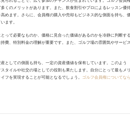
も見られることで、広く参加のチャンスが生まれています。ゴルフ会員
ど多くのメリットがあります。また、飲食割引やプロによるレッスン優
を高めます。さらに、会員権の購入や売却もビジネス的な側面を持ち、
ています。
にとって必要なものか、価格に見合った価値があるのかを冷静に判断す
維持費、特別料金の理解が重要です。また、ゴルフ場の雰囲気やサービ
資産としての側面も持ち、一定の資産価値を保有しています。このよう
フスタイルや社交の場としての役割も果たします。自分にとって最もメ
ライフを実現することが可能となるでしょう。
ゴルフ会員権についてな