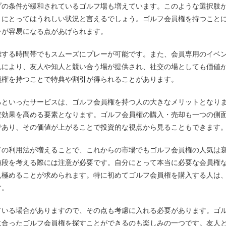
プの条件が緩和されているゴルフ場も増えています。このような選択肢
々にとってはうれしい状況と言えるでしょう。ゴルフ会員権を持つこと
ーが容易になる点があげられます。
雑する時間帯でもスムーズにプレーが可能です。また、会員専用のイベ
れにより、友人や知人と競い合う場が提供され、社交の場としても価値
員権を持つことで特典や割引が得られることがあります。
るといったサービスは、ゴルフ会員権を持つ人の大きなメリットとなり
資効果を高める要素となります。ゴルフ会員権の購入・売却も一つの側
であり、その価値が上がることで投資的な視点から見ることもできます
ての利用法が増えることで、これからの市場でもゴルフ会員権の人気は
値段を考える際には注意が必要です。自分にとって本当に必要な会員権
見極めることが求められます。特に初めてゴルフ会員権を購入する人は
す。
ている場合がありますので、その点も考慮に入れる必要があります。ゴ
に合ったゴルフ会員権を探すことができるのも楽しみの一つです。友人