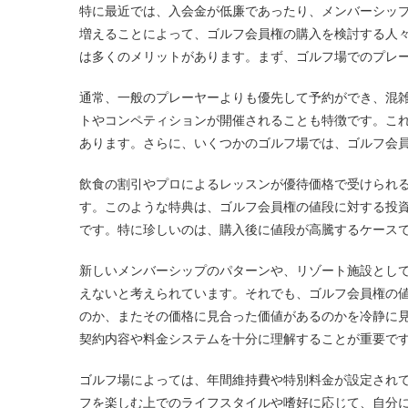
特に最近では、入会金が低廉であったり、メンバーシッ
増えることによって、ゴルフ会員権の購入を検討する人
は多くのメリットがあります。まず、ゴルフ場でのプレ
通常、一般のプレーヤーよりも優先して予約ができ、混
トやコンペティションが開催されることも特徴です。こ
あります。さらに、いくつかのゴルフ場では、ゴルフ会
飲食の割引やプロによるレッスンが優待価格で受けられ
す。このような特典は、ゴルフ会員権の値段に対する投
です。特に珍しいのは、購入後に値段が高騰するケース
新しいメンバーシップのパターンや、リゾート施設とし
えないと考えられています。それでも、ゴルフ会員権の
のか、またその価格に見合った価値があるのかを冷静に
契約内容や料金システムを十分に理解することが重要で
ゴルフ場によっては、年間維持費や特別料金が設定され
フを楽しむ上でのライフスタイルや嗜好に応じて、自分