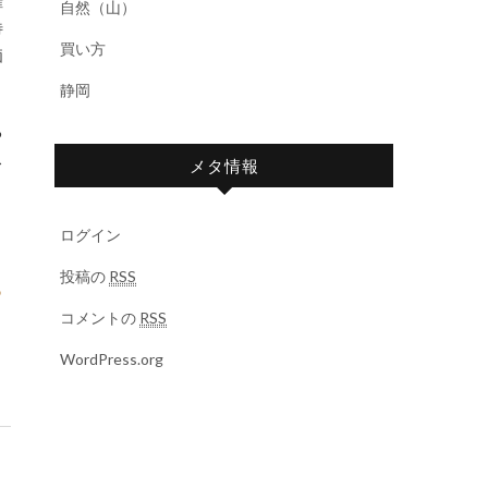
権
自然（山）
待
買い方
価
静岡
る
ス
メタ情報
ログイン
リ
投稿の
RSS
ら
コメントの
RSS
WordPress.org