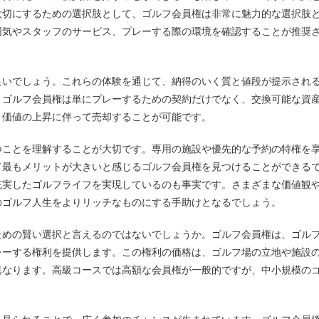
大切にするための選択肢として、ゴルフ会員権は非常に魅力的な選択肢
囲気やスタッフのサービス、プレーする際の環境を確認することが推奨
良いでしょう。これらの体験を通じて、納得のいく質と値段が提示され
、ゴルフ会員権は単にプレーするための契約だけでなく、交換可能な資
、価値の上昇に伴って売却することが可能です。
つことを理解することが大切です。専用の施設や優先的な予約の特権を
て最もメリットが大きいと感じるゴルフ会員権を見つけることができる
充実したゴルフライフを実現しているのも事実です。さまざまな価値観
のゴルフ人生をよりリッチなものにする手助けとなるでしょう。
ための賢い選択と言えるのではないでしょうか。ゴルフ会員権は、ゴル
レーする権利を提供します。この権利の価格は、ゴルフ場の立地や施設
異なります。高級コースでは高額な会員権が一般的ですが、中小規模の