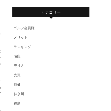
と
さ
カテゴリー
ゴルフ会員権
る
産
メリット
ランキング
享
値段
で
や
売り方
売買
フ
時価
の
ゴ
神奈川
福島