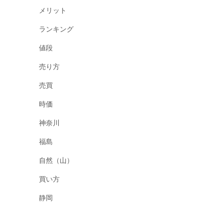
メリット
ランキング
値段
売り方
売買
時価
神奈川
福島
自然（山）
買い方
静岡